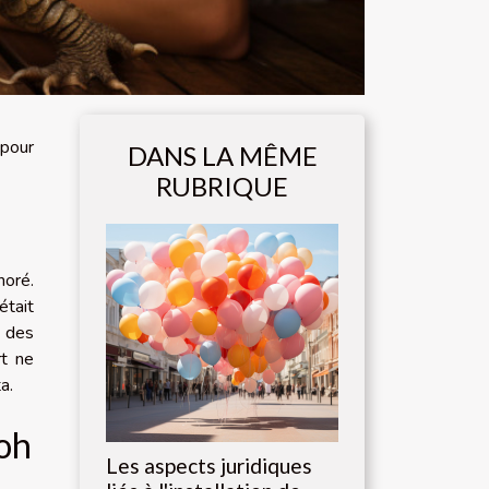
 pour
DANS LA MÊME
RUBRIQUE
noré.
était
c des
rt ne
a.
Koh
Les aspects juridiques