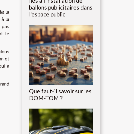
liés à l'installation de
ballons publicitaires dans
ès la
l'espace public
 à la
t pas
nt le
 Nous
an et
qui a
grand
Que faut-il savoir sur les
DOM-TOM ?