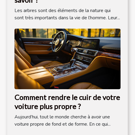
Les arbres sont des éléments de la nature qui
sont très importants dans la vie de l’homme. Leur...
Comment rendre le cuir de votre
voiture plus propre ?
Aujourd’hui, tout le monde cherche à avoir une
voiture propre de fond et de forme. En ce qui...