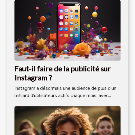
Faut-il faire de la publicité sur
Instagram ?
Instagram a désormais une audience de plus d’un
milliard d’utilisateurs actifs chaque mois, avec...