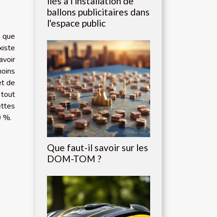
liés à l'installation de
ballons publicitaires dans
l'espace public
s que
xiste
avoir
moins
et de
 tout
ettes
0 %.
Que faut-il savoir sur les
DOM-TOM ?