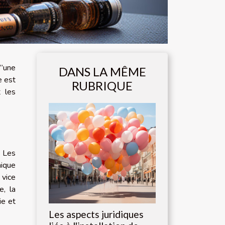
’’une
DANS LA MÊME
e est
RUBRIQUE
t les
. Les
nique
 vice
e, la
ie et
Les aspects juridiques